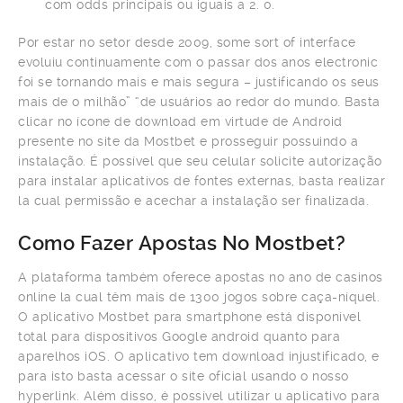
com odds principais ou iguais a 2. 0.
Por estar no setor desde 2009, some sort of interface
evoluiu continuamente com o passar dos anos electronic
foi se tornando mais e mais segura – justificando os seus
mais de o milhão” “de usuários ao redor do mundo. Basta
clicar no ícone de download em virtude de Android
presente no site da Mostbet e prosseguir possuindo a
instalação. É possível que seu celular solicite autorização
para instalar aplicativos de fontes externas, basta realizar
la cual permissão e acechar a instalação ser finalizada.
Como Fazer Apostas No Mostbet?
A plataforma também oferece apostas no ano de casinos
online la cual têm mais de 1300 jogos sobre caça-níquel.
O aplicativo Mostbet para smartphone está disponível
total para dispositivos Google android quanto para
aparelhos iOS. O aplicativo tem download injustificado, e
para isto basta acessar o site oficial usando o nosso
hyperlink. Além disso, é possível utilizar u aplicativo para