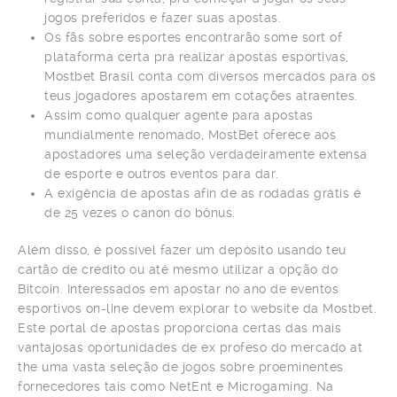
jogos preferidos e fazer suas apostas.
Os fãs sobre esportes encontrarão some sort of
plataforma certa pra realizar apostas esportivas,
Mostbet Brasil conta com diversos mercados para os
teus jogadores apostarem em cotações atraentes.
Assim como qualquer agente para apostas
mundialmente renomado, MostBet oferece aos
apostadores uma seleção verdadeiramente extensa
de esporte e outros eventos para dar.
A exigência de apostas afin de as rodadas grátis é
de 25 vezes o canon do bônus.
Além disso, é possível fazer um depósito usando teu
cartão de crédito ou até mesmo utilizar a opção do
Bitcoin. Interessados em apostar no ano de eventos
esportivos on-line devem explorar to website da Mostbet.
Este portal de apostas proporciona certas das mais
vantajosas oportunidades de ex profeso do mercado at
the uma vasta seleção de jogos sobre proeminentes
fornecedores tais como NetEnt e Microgaming. Na