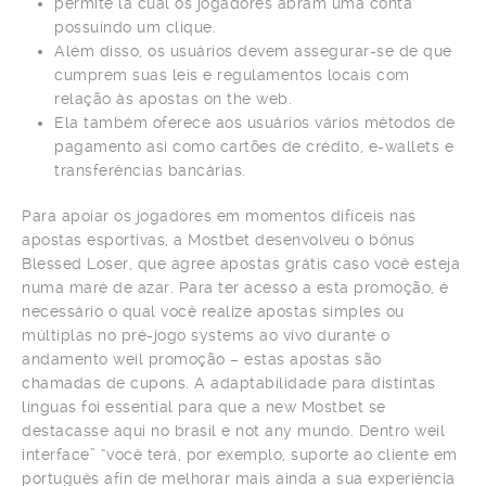
permite la cual os jogadores abram uma conta
possuindo um clique.
Além disso, os usuários devem assegurar-se de que
cumprem suas leis e regulamentos locais com
relação às apostas on the web.
Ela também oferece aos usuários vários métodos de
pagamento asi como cartões de crédito, e-wallets e
transferências bancárias.
Para apoiar os jogadores em momentos difíceis nas
apostas esportivas, a Mostbet desenvolveu o bônus
Blessed Loser, que agree apostas grátis caso você esteja
numa maré de azar. Para ter acesso a esta promoção, é
necessário o qual você realize apostas simples ou
múltiplas no pré-jogo systems ao vivo durante o
andamento weil promoção – estas apostas são
chamadas de cupons. A adaptabilidade para distintas
línguas foi essential para que a new Mostbet se
destacasse aqui no brasil e not any mundo. Dentro weil
interface” “você terá, por exemplo, suporte ao cliente em
português afin de melhorar mais ainda a sua experiência