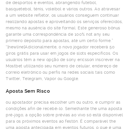
de desportos e eventos, abrangendo futebol,
basquetebol, ténis, voleibol e vários outros. Ao atravesar
a um website refletor, os usuários conseguem continuar
realizando apostas e aproveitando os serviços oferecidos,
mesmo na ausência do site formal. Este generoso bônus
garante uma correspondência de 100% not any seu
primeiro depósito para apostas, até um certo forme.”
“[newline]Adicionalmente, o novo jogador receberá 50
giros grátis para usar em jogos de slots específicos. Os
usuários têm a new opção de sony ericsson inscrever na
Mostbet utilizando seu número de celular, endereço de
correio eletrônico ou perfis na redes sociais tais como
Twitter, Telegram, Vapor ou Google.
Aposta Sem Risco
ou apostador precisa escolher um ou outro, e cumprir as
condições afin de recebê-lo. Semelhante the uma aposta
pré-jogo, a opção sobre prévias ao vivo só está disponível
para os próximos eventos ao festón. É comparável the
uma aposta antecipada em eventos futuros, o que é uma