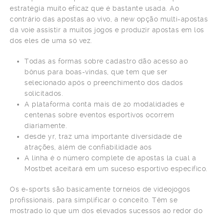
estratégia muito eficaz que é bastante usada. Ao
contrário das apostas ao vivo, a new opção multi-apostas
da voie assistir a muitos jogos e produzir apostas em los
dos eles de uma só vez.
Todas as formas sobre cadastro dão acesso ao
bônus para boas-vindas, que tem que ser
selecionado após o preenchimento dos dados
solicitados.
A plataforma conta mais de 20 modalidades e
centenas sobre eventos esportivos ocorrem
diariamente.
desde yr, traz uma importante diversidade de
atrações, além de confiabilidade aos
A linha é o número complete de apostas la cual a
Mostbet aceitará em um suceso esportivo específico.
Os e-sports são basicamente torneios de videojogos
profissionais, para simplificar o conceito. Têm se
mostrado lo que um dos elevados sucessos ao redor do