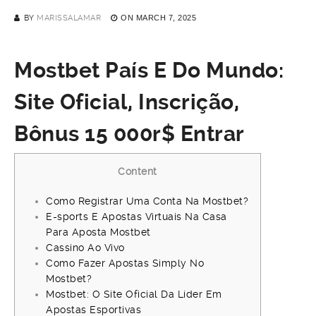
BY
MARISSALAMAR
ON
MARCH 7, 2025
Mostbet País E Do Mundo:
Site Oficial, Inscrição,
Bônus 15 000r$ Entrar
Content
Como Registrar Uma Conta Na Mostbet?
E-sports E Apostas Virtuais Na Casa
Para Aposta Mostbet
Cassino Ao Vivo
Como Fazer Apostas Simply No
Mostbet?
Mostbet: O Site Oficial Da Líder Em
Apostas Esportivas