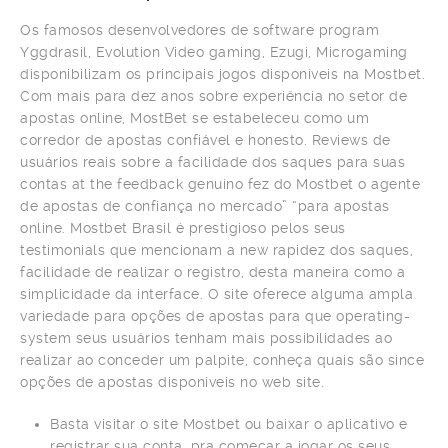
Os famosos desenvolvedores de software program
Yggdrasil, Evolution Video gaming, Ezugi, Microgaming
disponibilizam os principais jogos disponíveis na Mostbet.
Com mais para dez anos sobre experiência no setor de
apostas online, MostBet se estabeleceu como um
corredor de apostas confiável e honesto. Reviews de
usuários reais sobre a facilidade dos saques para suas
contas at the feedback genuíno fez do Mostbet o agente
de apostas de confiança no mercado” “para apostas
online. Mostbet Brasil é prestigioso pelos seus
testimonials que mencionam a new rapidez dos saques,
facilidade de realizar o registro, desta maneira como a
simplicidade da interface. O site oferece alguma ampla
variedade para opções de apostas para que operating-
system seus usuários tenham mais possibilidades ao
realizar ao conceder um palpite, conheça quais são since
opções de apostas disponíveis no web site.
Basta visitar o site Mostbet ou baixar o aplicativo e
registrar sua conta, pra começar a jogar os seus