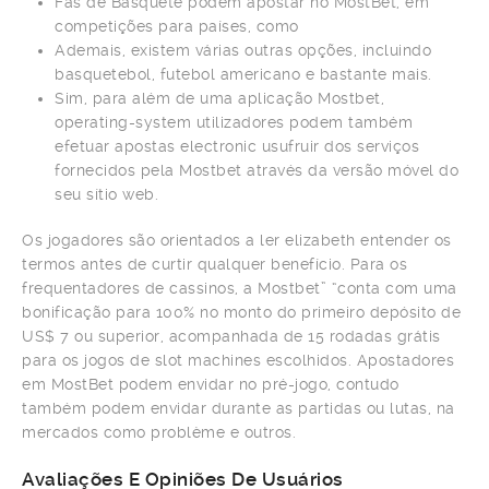
Fãs de Basquete podem apostar no MostBet, em
competições para países, como
Ademais, existem várias outras opções, incluindo
basquetebol, futebol americano e bastante mais.
Sim, para além de uma aplicação Mostbet,
operating-system utilizadores podem também
efetuar apostas electronic usufruir dos serviços
fornecidos pela Mostbet através da versão móvel do
seu sítio web.
Os jogadores são orientados a ler elizabeth entender os
termos antes de curtir qualquer benefício. Para os
frequentadores de cassinos, a Mostbet” “conta com uma
bonificação para 100% no monto do primeiro depósito de
US$ 7 ou superior, acompanhada de 15 rodadas grátis
para os jogos de slot machines escolhidos. Apostadores
em MostBet podem envidar no pré-jogo, contudo
também podem envidar durante as partidas ou lutas, na
mercados como problème e outros.
Avaliações E Opiniões De Usuários