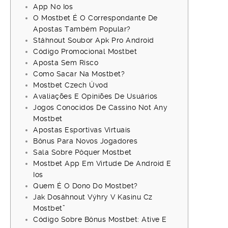
App No Ios
O Mostbet É O Correspondante De
Apostas Também Popular?
Stáhnout Soubor Apk Pro Android
Código Promocional Mostbet
Aposta Sem Risco
Como Sacar Na Mostbet?
Mostbet Czech Úvod
Avaliações E Opiniões De Usuários
Jogos Conocidos De Cassino Not Any
Mostbet
Apostas Esportivas Virtuais
Bônus Para Novos Jogadores
Sala Sobre Pôquer Mostbet
Mostbet App Em Virtude De Android E
Ios
Quem É O Dono Do Mostbet?
Jak Dosáhnout Výhry V Kasinu Cz
Mostbet”
Código Sobre Bônus Mostbet: Ative E