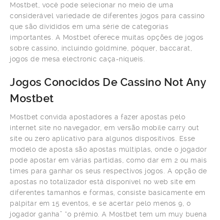
Mostbet, você pode selecionar no meio de uma
considerável variedade de diferentes jogos para cassino
que são divididos em uma série de categorias
importantes. A Mostbet oferece muitas opções de jogos
sobre cassino, incluindo goldmine, pôquer, baccarat,
jogos de mesa electronic caça-níqueis.
Jogos Conocidos De Cassino Not Any
Mostbet
Mostbet convida apostadores a fazer apostas pelo
internet site no navegador, em versão mobile carry out
site ou zero aplicativo para algunos dispositivos. Esse
modelo de aposta são apostas múltiplas, onde o jogador
pode apostar em várias partidas, como dar em 2 ou mais
times para ganhar os seus respectivos jogos. A opção de
apostas no totalizador está disponível no web site em
diferentes tamanhos e formas, consiste basicamente em
palpitar em 15 eventos, e se acertar pelo menos 9, o
jogador ganha” “o prêmio. A Mostbet tem um muy buena