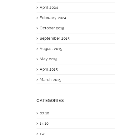
April 2024
February 2024
October 2015
September 2015
August 2015
May 2015
April 2015
March 2015
CATEGORIES
07.10
14.10
1w