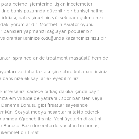
 para çekme işlemlerine ilişkin incelemeleri
ine bahis pazarında güvenilir bir bahisçi haline
iddiası, bahis şirketinin yüksek para çekme hızı,
ındaki yorumlarıdır. Mostbet’in Aviator oyunu,
por bahisleri yapmanızı sağlayan popüler bir
e oranlar lehinize olduğunda kazancınızı hızlı bir
oyunları sprained ankle treatment masaüstü hem de
yunları ve daha fazlası için sobre kullanabilirsiniz.
 bahsinize ek sayılar ekleyebilirsiniz.
isterseniz, sadece birkaç dakika içinde kayıt
nıza em virtude de yatırarak spor bahisleri veya
et Deneme Bonusu gibi fırsatlar sayesinde
mkün. Sosyal medya hesaplarını takip ederek
 anında öğrenebilirsiniz. Yeni üyelerin dikkatini
e Bonusu. Bazı dönemlerde sunulan bu bonus,
mükemmel bir fırsat.