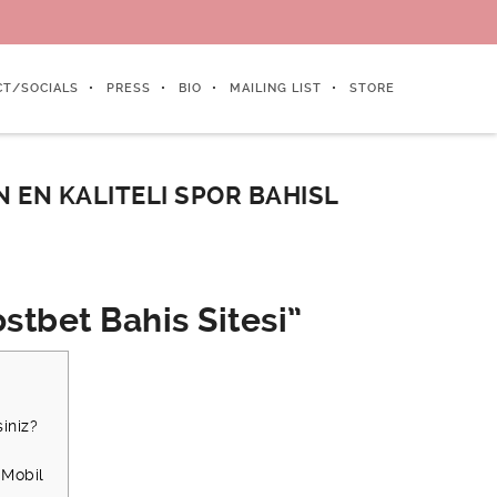
CT/SOCIALS
PRESS
BIO
MAILING LIST
STORE
N EN KALITELI SPOR BAHISL
stbet Bahis Sitesi”
iniz?
 Mobil