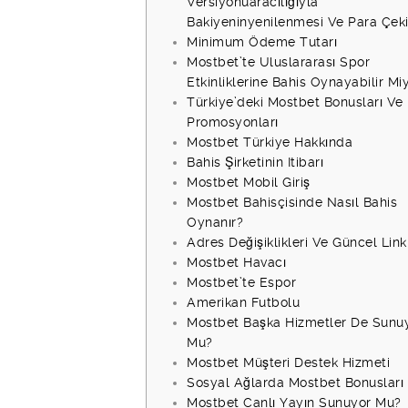
Versiyonuaracılığıyla
Bakiyeninyenilenmesi Ve Para Çek
Minimum Ödeme Tutarı
Mostbet’te Uluslararası Spor
Etkinliklerine Bahis Oynayabilir Mi
Türkiye’deki Mostbet Bonusları Ve
Promosyonları
Mostbet Türkiye Hakkında
Bahis Şirketinin Itibarı
Mostbet Mobil Giriş
Mostbet Bahisçisinde Nasıl Bahis
Oynanır?
Adres Değişiklikleri Ve Güncel Link
Mostbet Havacı
Mostbet’te Espor
Amerikan Futbolu
Mostbet Başka Hizmetler De Sunu
Mu?
Mostbet Müşteri Destek Hizmeti
Sosyal Ağlarda Mostbet Bonusları
Mostbet Canlı Yayın Sunuyor Mu?