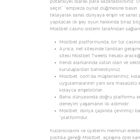
potansiyel olarak para kazanabilirsiniz.
seçin” “empieza oynat düğmesine basın
tıklayarak sanal dünyaya erişin ve sanal
yapılacak ilk şey oyun hakkında biraz bil
Mostbet casino sistemi tarafından sağlana
Mostbet platformunda, bir tür casino 
Ayrıca, net sitesinde tanıtılan geliş
sitesi Mostbet Tweets hesabı aracılığı
Kendi alanlarında üstün olan ve sektö
kuruluşlardan bahsediyoruz.
Mostbet. com’da müşterilerimiz, kola
uygulamalarının yanı sıra masaüstü e
kolayca erişebilirler.
Bahis dünyasında doğru platformu se
deneyim yaşamanın ilk adımıdır.
Mostbet, dünya çapında çevrimiçi bah
“platformdur.
Kullanıcılarını ve üyelerini memnun edebi
politika gereği Mostbet, açılışına özel 