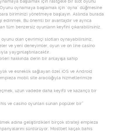
 Oynamaya başlamak için rastgele bir slot oyunu
. Oyunu oynamaya başlamak için ‘oyna’ düğmesine
 para biriminizi yönetmeye başlayın. Aslında burada
gi edinmek. Bu önemli bir avantajdır ve ayrıca
n tüm benzersiz oyunların keyfini çıkarabilirsiniz.
oyunu olan çevrimiçi slotları oynayabilirsiniz.
meler ve yeni deneyimler, oyun ve on line casino
yla yaygınlaştırılacaktır.
rleri hakkında derin bir anlayışa sahip
ylık ve esneklik sağlayan özel iOS ve Android
mpieza mobil site aracılığıyla hizmetlerimize
çmek, uzun vadede daha keyifli ve kazançlı bir
is ve casino oyunları sunan popüler bir”
lmek adına geliştirdikleri birçok strateji empieza
kampanyalarını sürdürüyor. Mostbet kaçak bahis