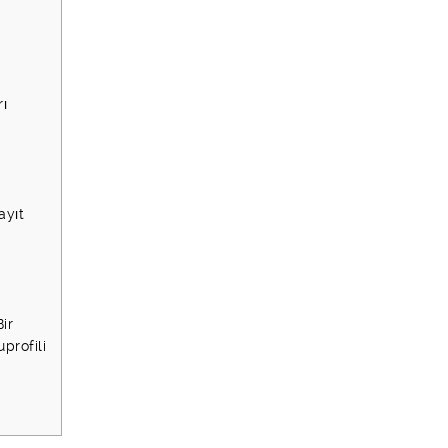
rı
ayıt
ir
profili