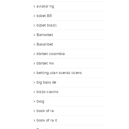
aviator ng
b1bet BR
b1bet brazil
Bankobet
Basaribet
bbrbet colombia
bbrbet mx
betting utan svensk licens
big bass de
bizzo casino
blog
book of ra
book of ra it