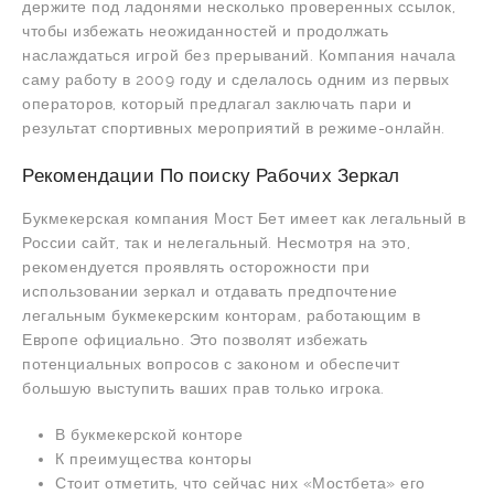
держите под ладонями несколько проверенных ссылок,
чтобы избежать неожиданностей и продолжать
наслаждаться игрой без прерываний. Компания начала
саму работу в 2009 году и сделалось одним из первых
операторов, который предлагал заключать пари и
результат спортивных мероприятий в режиме-онлайн.
Рекомендации По поиску Рабочих Зеркал
Букмекерская компания Мост Бет имеет как легальный в
России сайт, так и нелегальный. Несмотря на это,
рекомендуется проявлять осторожности при
использовании зеркал и отдавать предпочтение
легальным букмекерским конторам, работающим в
Европе официально. Это позволят избежать
потенциальных вопросов с законом и обеспечит
большую выступить ваших прав только игрока.
В букмекерской конторе
К преимущества конторы
Стоит отметить, что сейчас них «Мостбета» его