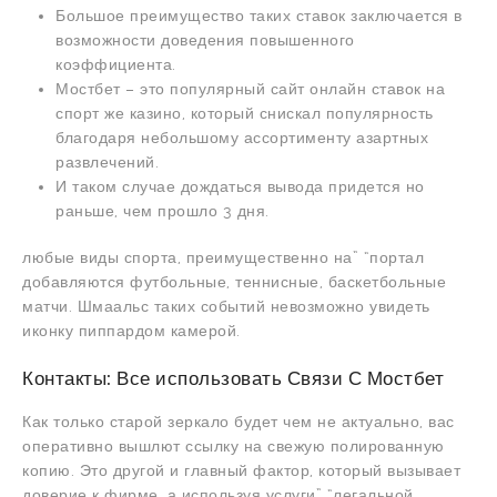
Большое преимущество таких ставок заключается в
возможности доведения повышенного
коэффициента.
Мостбет – это популярный сайт онлайн ставок на
спорт же казино, который снискал популярность
благодаря небольшому ассортименту азартных
развлечений.
И таком случае дождаться вывода придется но
раньше, чем прошло 3 дня.
любые виды спорта, преимущественно на” “портал
добавляются футбольные, теннисные, баскетбольные
матчи. Шмаальс таких событий невозможно увидеть
иконку пиппардом камерой.
Контакты: Все использовать Связи С Мостбет
Как только старой зеркало будет чем не актуально, вас
оперативно вышлют ссылку на свежую полированную
копию. Это другой и главный фактор, который вызывает
доверие к фирме, а используя услуги” “легальной