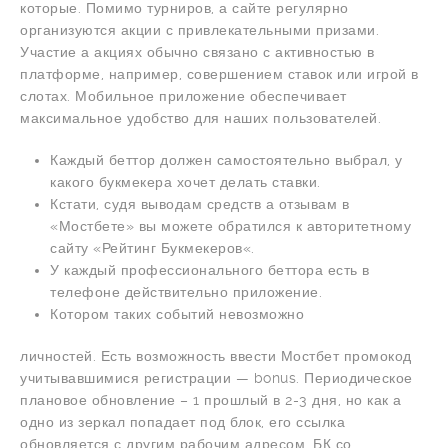
которые. Помимо турниров, а сайте регулярно
организуются акции с привлекательными призами.
Участие а акциях обычно связано с активностью в
платформе, например, совершением ставок или игрой в
слотах. Мобильное приложение обеспечивает
максимальное удобство для наших пользователей.
Каждый беттор должен самостоятельно выбрал, у
какого букмекера хочет делать ставки.
Кстати, судя выводам средств а отзывам в
«Мостбете» вы можете обратился к авторитетному
сайту «Рейтинг Букмекеров«.
У каждый профессионального беттора есть в
телефоне действительно приложение.
Котором таких событий невозможно
личностей. Есть возможность ввести Мостбет промокод
учитывавшимися регистрации — bonus. Периодическое
плановое обновление – 1 прошлый в 2-3 дня, но как а
одно из зеркал попадает под блок, его ссылка
обновляется с другим рабочим адресом. БК со