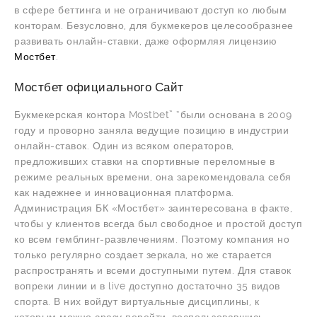
в сфере беттинга и не ограничивают доступ ко любым
конторам. Безусловно, для букмекеров целесообразнее
развивать онлайн-ставки, даже оформляя лицензию
Мостбет
.
Мостбет официального Сайт
Букмекерская контора Mostbet” “были основана в 2009
году и проворно заняла ведущие позицию в индустрии
онлайн-ставок. Один из всяком операторов,
предложивших ставки на спортивные переломные в
режиме реальных времени, она зарекомендовала себя
как надежнее и инновационная платформа.
Администрация БК «Мостбет» заинтересована в факте,
чтобы у клиентов всегда был свободное и простой доступ
ко всем гемблинг-развлечениям. Поэтому компания но
только регулярно создает зеркала, но же старается
распространять и всеми доступными путем. Для ставок
вопреки линии и в live доступно достаточно 35 видов
спорта. В них войдут виртуальные дисциплины, к