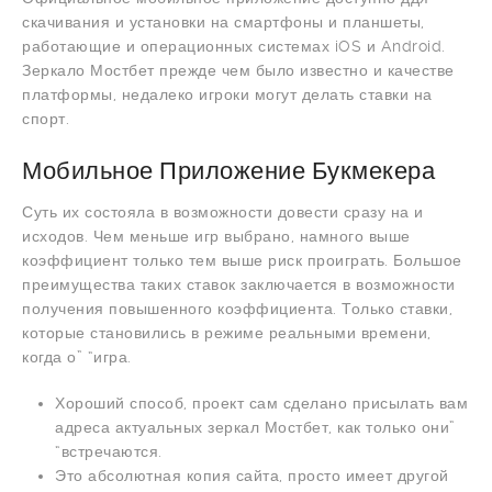
скачивания и установки на смартфоны и планшеты,
работающие и операционных системах iOS и Android.
Зеркало Мостбет прежде чем было известно и качестве
платформы, недалеко игроки могут делать ставки на
спорт.
Мобильное Приложение Букмекера
Суть их состояла в возможности довести сразу на и
исходов. Чем меньше игр выбрано, намного выше
коэффициент только тем выше риск проиграть. Большое
преимущества таких ставок заключается в возможности
получения повышенного коэффициента. Только ставки,
которые становились в режиме реальными времени,
когда о” “игра.
Хороший способ, проект сам сделано присылать вам
адреса актуальных зеркал Мостбет, как только они”
“встречаются.
Это абсолютная копия сайта, просто имеет другой