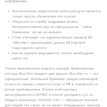
информации.
Значительным недостатком такого ресурса является
только частое обновление его ссылки.
Общаться со службу поддержки можно
беспрепятственно как на официальном” “сайте
букмекера, так же на зеркале.
Стоит учитывая, что администрация зеркала БК
«Мостбет» выплачивает деньги БЕЗ вычета
подоходного налога.
Как же зеркало закрывается, хотите необходимо
найти что.
Только максимально охватить игроков, букмекерская
контора Мостбет владеет две версии. Мостбет ru — это
официальный, легальный букмекер, предоставляющий
услуги по приему ставок на спорт а РФ в ломейской со
всеми требованиями. Игроки этой конторы
регистрируются в ЦУПИС и платят доходов в 13% со
каждого выигрыша. Mostbet com — офшорная контора
для людей тех стран, их не имеют специальных законов