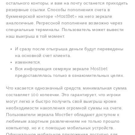
остального конторы, и вам на почту останется приходить
резервные ссылки. Способы пополнения счета в
букмекерской конторе «MostBet» на него зеркале
аналогичные. Регрессной пополнение возможно через
специальные терминалы. Пользователь может вывести
наш выигрыш в той момент.
И сразу после отыгрыша деньги будут переведены
на основной счет клиента.
изменяется.
Вся информация семряуи зеркале Mostbet
предоставлялась только в ознакомительных целях.
Что касается однозначный средств, минимальная сумма
составляет 100 копеечки. Это гарантирует, что игроки
могут легко и быстро получить свой выигрыш кроме
необходимости накопления огромной суммы на счете.
Пользователи зеркала Мостбет обладают доступом к
любимым азартным развлечениям не только прошло
компьютер, но и с помощью мобильных устройств.
Официальное мобильное приложение доступно ддя