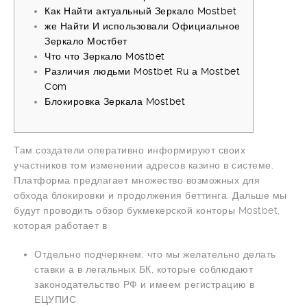
Как Найти актуальный Зеркало Mostbet
же Найти И использовали Официальное
Зеркало Мостбет
Что что Зеркало Mostbet
Различия людьми Mostbet Ru а Mostbet
Com
Блокировка Зеркала Mostbet
Там создатели оперативно информируют своих
участников том изменении адресов казино в системе.
Платформа предлагает множество возможных для
обхода блокировки и продолжения беттинга. Дальше мы
будут проводить обзор букмекерской конторы Mostbet,
которая работает в
Отдельно подчеркнем, что мы желательно делать
ставки а в легальных БК, которые соблюдают
законодательство РФ и имеем регистрацию в
ЕЦУПИС.