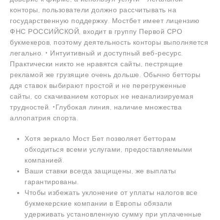
конторы, пользователи должно рассчитывать на
государственную поддержку. Мостбет имеет лицензию
ФНС РОССИЙСКОЙ, входит в группу Первой СРО
букмекеров, поэтому деятельность конторы выполняется
легально. • Интуитивный и доступный веб-ресурс.
Практически никто не нравятся сайты, пестрящие
рекламой же грузящие очень дольше. Обычно бетторы
ддя ставок выбирают простой и не перегруженные
сайты, со скачиванием которых не неанализируемая
трудностей. •Глубокая линия, наличие множества
аллопатрия спорта.
Хотя зеркало Мост Бет позволяет бетторам
обходиться всеми услугами, предоставляемыми
компанией.
Ваши ставки всегда защищены, же выплаты
гарантированы.
Чтобы избежать уклонение от уплаты налогов все
букмекерские компании в Европы обязали
удерживать установленную сумму при уплаченные