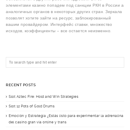
элементами казино попадем под санкции РКН в России а
аналогичных органов в некоторых других стран. Зеркала
позволят хотите зайти на ресурс, заблокированный
вашим провайдером. Интерфейс ставки, множество
исходов, коэффициенты – все остается неизменно.
RECENT POSTS
Slot Aztec Fire: Hold and Win Strategies
Slot 12 Pots of Gold Drums
Emoción y Estrategia ¿Estás listo para experimentar la adrenalina
del casino gran vía online y trans