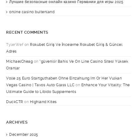
Лучшие безопасные онлайн казино Германии для игры 2025
online casino buitenland
RECENT COMMENTS
TylerWef
on
Rokubet Giriş Ve İnceleme Rokubet Giriş & Güncel
Adres
MichaelCheag
on
“güvenilir Bahis Ve On Line Casino Sitesi Yüksek
Oranlar
Volle 25 Euro Startguthaben Ohne Einzahlung Im Or Her Vulkan
Vegas Casino | Tavos Auto Glass LLC
on
Enhance Your Vitality: The
Ultimate Guide to Libido Supplements
DuckCTR
on
Highland Kites
ARCHIVES
December 2025