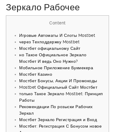
Зеркало Рабочее
Content
Игровые Автоматы И Слоты Mostbet
через Техподдержку Mostbet
Мостбет официальному Сайт
но Такое Официальное Зеркало
Мостбет И ведь Оно Нужно?
Мобильное Приложение Букмекера
Мостбет Казино
Мостбет Бонусы, Акции И Промокоды
Mostbet Официальный Сайт Мостбет
только Такое Зеркало Mostbet: Принцип
Работы
Рекомендации По розыски Рабочих
Зеркал
Мостбет Зеркало Регистрация и Вход
Мостбет: Регистрация С Бонусом новое