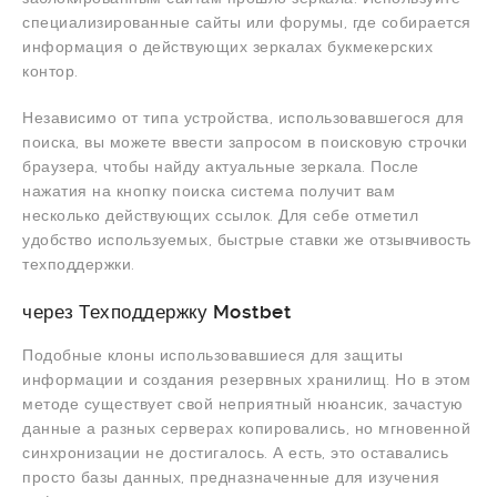
специализированные сайты или форумы, где собирается
информация о действующих зеркалах букмекерских
контор.
Независимо от типа устройства, использовавшегося для
поиска, вы можете ввести запросом в поисковую строчки
браузера, чтобы найду актуальные зеркала. После
нажатия на кнопку поиска система получит вам
несколько действующих ссылок. Для себе отметил
удобство используемых, быстрые ставки же отзывчивость
техподдержки.
через Техподдержку Mostbet
Подобные клоны использовавшиеся для защиты
информации и создания резервных хранилищ. Но в этом
методе существует свой неприятный нюансик, зачастую
данные а разных серверах копировались, но мгновенной
синхронизации не достигалось. А есть, это оставались
просто базы данных, предназначенные для изучения