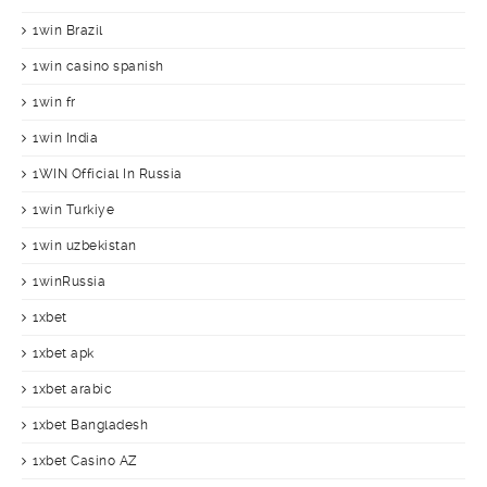
1win Brazil
1win casino spanish
1win fr
1win India
1WIN Official In Russia
1win Turkiye
1win uzbekistan
1winRussia
1xbet
1xbet apk
1xbet arabic
1xbet Bangladesh
1xbet Casino AZ