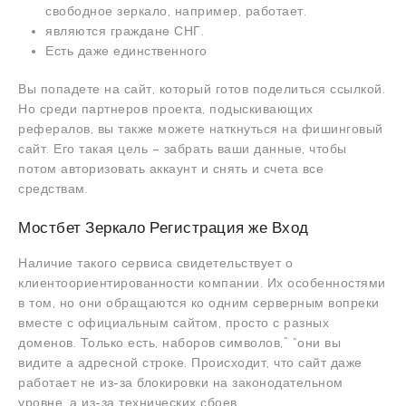
свободное зеркало, например, работает.
являются граждане СНГ.
Есть даже единственного
Вы попадете на сайт, который готов поделиться ссылкой.
Но среди партнеров проекта, подыскивающих
рефералов, вы также можете наткнуться на фишинговый
сайт. Его такая цель – забрать ваши данные, чтобы
потом авторизовать аккаунт и снять и счета все
средствам.
Мостбет Зеркало Регистрация же Вход
Наличие такого сервиса свидетельствует о
клиентоориентированности компании. Их особенностями
в том, но они обращаются ко одним серверным вопреки
вместе с официальным сайтом, просто с разных
доменов. Только есть, наборов символов,” “они вы
видите а адресной строке. Происходит, что сайт даже
работает не из-за блокировки на законодательном
уровне, а из-за технических сбоев.