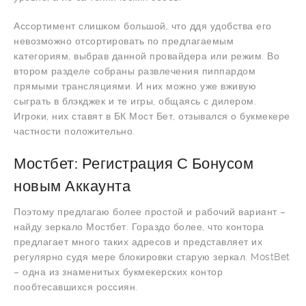
Ассортимент слишком большой, что ддя удобства его
невозможно отсортировать по предлагаемым
категориям, выбрав данной провайдера или режим. Во
втором разделе собраны развлечения пиппардом
прямыми трансляциями. И них можно уже вживую
сыграть в блэкджек и те игры, общаясь с дилером.
Игроки, них ставят в БК Мост Бет, отзывался о букмекере
частности положительно.
Мостбет: Регистрация С Бонусом
новым Аккаунта
Поэтому предлагаю более простой и рабочий вариант –
найду зеркало Мостбет. Гораздо более, что контора
предлагает много таких адресов и представляет их
регулярно судя мере блокировки старую зеркал. MostBet
– одна из знаменитых букмекерских контор
пообтесавшихся россиян.