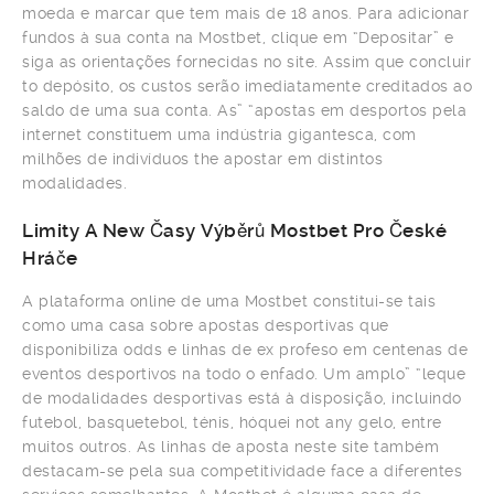
moeda e marcar que tem mais de 18 anos. Para adicionar
fundos à sua conta na Mostbet, clique em “Depositar” e
siga as orientações fornecidas no site. Assim que concluir
to depósito, os custos serão imediatamente creditados ao
saldo de uma sua conta. As” “apostas em desportos pela
internet constituem uma indústria gigantesca, com
milhões de indivíduos the apostar em distintos
modalidades.
Limity A New Časy Výběrů Mostbet Pro České
Hráče
A plataforma online de uma Mostbet constitui-se tais
como uma casa sobre apostas desportivas que
disponibiliza odds e linhas de ex profeso em centenas de
eventos desportivos na todo o enfado. Um amplo” “leque
de modalidades desportivas está à disposição, incluindo
futebol, basquetebol, ténis, hóquei not any gelo, entre
muitos outros. As linhas de aposta neste site também
destacam-se pela sua competitividade face a diferentes