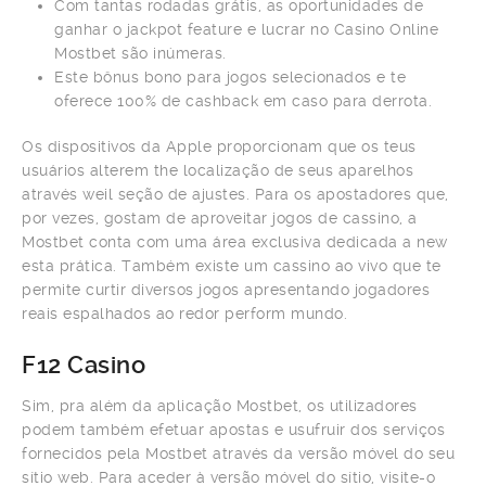
Com tantas rodadas grátis, as oportunidades de
ganhar o jackpot feature e lucrar no Casino Online
Mostbet são inúmeras.
Este bônus bono para jogos selecionados e te
oferece 100% de cashback em caso para derrota.
Os dispositivos da Apple proporcionam que os teus
usuários alterem the localização de seus aparelhos
através weil seção de ajustes. Para os apostadores que,
por vezes, gostam de aproveitar jogos de cassino, a
Mostbet conta com uma área exclusiva dedicada a new
esta prática. Também existe um cassino ao vivo que te
permite curtir diversos jogos apresentando jogadores
reais espalhados ao redor perform mundo.
F12 Casino
Sim, pra além da aplicação Mostbet, os utilizadores
podem também efetuar apostas e usufruir dos serviços
fornecidos pela Mostbet através da versão móvel do seu
sítio web. Para aceder à versão móvel do sítio, visite-o