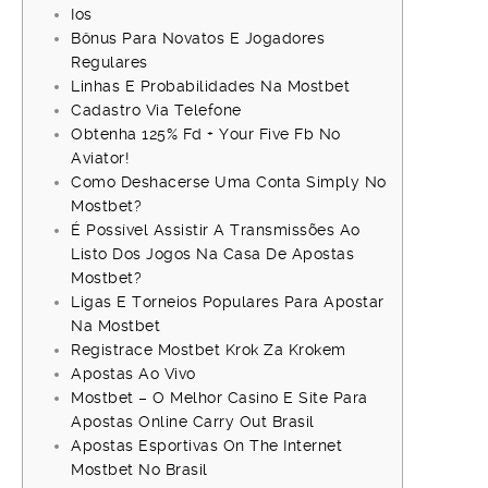
Ios
Bônus Para Novatos E Jogadores
Regulares
Linhas E Probabilidades Na Mostbet
Cadastro Via Telefone
Obtenha 125% Fd + Your Five Fb No
Aviator!
Como Deshacerse Uma Conta Simply No
Mostbet?
É Possível Assistir A Transmissões Ao
Listo Dos Jogos Na Casa De Apostas
Mostbet?
Ligas E Torneios Populares Para Apostar
Na Mostbet
Registrace Mostbet Krok Za Krokem
Apostas Ao Vivo
Mostbet – O Melhor Casino E Site Para
Apostas Online Carry Out Brasil
Apostas Esportivas On The Internet
Mostbet No Brasil