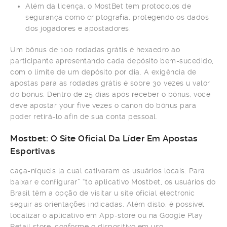
Além da licença, o MostBet tem protocolos de
segurança como criptografia, protegendo os dados
dos jogadores e apostadores.
Um bônus de 100 rodadas grátis é hexaedro ao
participante apresentando cada depósito bem-sucedido,
com o limite de um depósito por dia. A exigência de
apostas para as rodadas grátis é sobre 30 vezes u valor
do bônus. Dentro de 25 dias após receber o bônus, você
deve apostar your five vezes o canon do bônus para
poder retirá-lo afin de sua conta pessoal.
Mostbet: O Site Oficial Da Líder Em Apostas
Esportivas
caça-níqueis la cual cativaram os usuários locais. Para
baixar e configurar” “to aplicativo Mostbet, os usuários do
Brasil têm a opção de visitar u site oficial electronic
seguir as orientações indicadas. Além disto, é possível
localizar o aplicativo em App-store ou na Google Play
Retail store, conforme o dispositivo em uso.