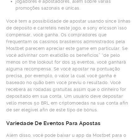
jogadores e apostadores, além sobre várias
promoções sazonais e únicas.
Você tem a possibilidade de apostar usando since linhas
de deposito e carretéis neste jogo, e sony ericsson isso
compensar, você ganha. Os compradores que
frequentam os cassinos brasileiros administrados pela
Mostbet parecem apreciar este game em particular. Se
você adivinhar com exatidão os beneficios” “de pelo
menos on the lookout for dos 15 eventos, você ganhará
alguma recompensa. Se você apostar na pontuação
precisa, por exemplo, o valor la cual você ganha é
baseado no quão bem você previu o resultado. Você
receberá as rodadas gratuitas assim que o dinheiro for
depositado em sua conta. Um usuário deve depositar
vello menos 50 BRL em criptomoedas na sua conta afin
de ser elegível afin de este tipo de bônus.
Variedade De Eventos Para Apostas
Além disso, você pode baixar u app da Mostbet para o