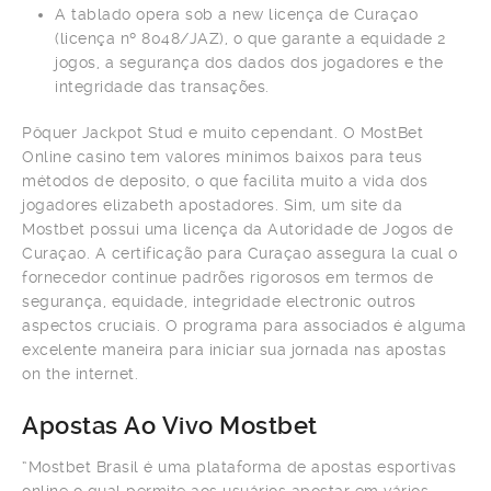
A tablado opera sob a new licença de Curaçao
(licença nº 8048/JAZ), o que garante a equidade 2
jogos, a segurança dos dados dos jogadores e the
integridade das transações.
Pôquer Jackpot Stud e muito cependant. O MostBet
Online casino tem valores mínimos baixos para teus
métodos de deposito, o que facilita muito a vida dos
jogadores elizabeth apostadores. Sim, um site da
Mostbet possui uma licença da Autoridade de Jogos de
Curaçao. A certificação para Curaçao assegura la cual o
fornecedor continue padrões rigorosos em termos de
segurança, equidade, integridade electronic outros
aspectos cruciais. O programa para associados é alguma
excelente maneira para iniciar sua jornada nas apostas
on the internet.
Apostas Ao Vivo Mostbet
“Mostbet Brasil é uma plataforma de apostas esportivas