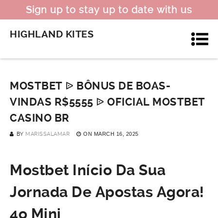
Sign up to stay up to date with us
HIGHLAND KITES
MOSTBET ᐉ BÔNUS DE BOAS-
VINDAS R$5555 ᐉ OFICIAL MOSTBET
CASINO BR
BY
MARISSALAMAR
ON
MARCH 16, 2025
Mostbet Início Da Sua
Jornada De Apostas Agora!
4o Mini