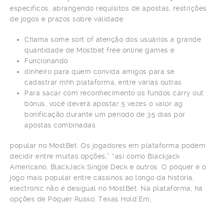
específicos, abrangendo requisitos de apostas, restrições
de jogos e prazos sobre validade.
Chama some sort of atenção dos usuários a grande
quantidade de Mostbet free online games e
Funcionando
dinheiro para quem convida amigos para se
cadastrar mhh plataforma, entre várias outras
Para sacar com reconhecimento os fundos carry out
bônus, você deverá apostar 5 vezes o valor ag
bonificação durante um período de 35 dias por
apostas combinadas.
popular no MostBet. Os jogadores em plataforma podem
decidir entre muitas opções,” “asi como Blackjack
Americano, BlackJack Single Deck e outros. O pôquer é o
jogo mais popular entre cassinos ao longo da história,
electronic não é desigual no MostBet. Na plataforma, há
opções de Pôquer Russo, Texas Hold’Em,