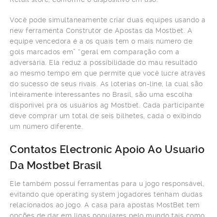
Você pode simultaneamente criar duas equipes usando a
new ferramenta Construtor de Apostas da Mostbet. A
equipe vencedora é a os quais tem o mais número de
gols marcados em” “geral em comparação com a
adversária. Ela reduz a possibilidade do mau resultado
ao mesmo tempo em que permite que você lucre através
do sucesso de seus rivais. As loterias on-line, la cual são
inteiramente interessantes no Brasil, são uma escolha
disponível pra os usuários ag Mostbet. Cada participante
deve comprar um total de seis bilhetes, cada o exibindo
um número diferente.
Contatos Electronic Apoio Ao Usuario
Da Mostbet Brasil
Ele também possui ferramentas para u jogo responsável,
evitando que operating system jogadores tenham dudas
relacionados ao jogo. A casa para apostas MostBet tem
opções de dar em ligas populares pelo mundo tais como