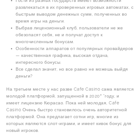
Гости из разных государств имеют возможности
развлекаться в их проверенных игровых автоматах, с
быстрым выводом денежных сумм, полученных во
время игры на деньги.
Выбрав лицензионный клуб, пользователи не же
обезопасят себя, не и получат доступ к
многочисленным бонусам.
Особенности аппаратов от популярных провайдеров
— качественная графика, высокая отдача,
интересного бонусы.
Все сделал значит, но все равно не можешь выйдя
деньги?
На третьем месте у нас разве Cafe Casino сама является
молодой платформой, запущенной в 2020″ “году, и
имеет лицензию Кюрасао. Пока ней молодая, Cafe
Casino Очень быстро становилось очень авторитетной
платформой. Она предлагает сотни игр, многие из
которых являются слот-играми, и имеет кивок бонус для
новый игроков.