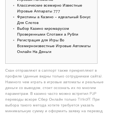
Классические всемирно Известные
Игровые Аппараты 777
Фриспины а Казино – идеальный Бонус
Для Слотов
Выбор Казино киромарусом
Проверенными Слотами а Рубли
Регистрация для Игры Во
Всемирноизвестные Игровые Автоматы
Онлайн На Деньги
Скан отправляют в саппорт также прикрепляют в
профиле (данные видны только сотрудникам сайта).
Намного чем играть в игровые автоматы и реальные
деньги со выводом, стоит осознать их по многим
параметрам. В казино часто можно встретил P2P
переводы вскоре Сбер Онлайн только Tinkoff. При
выбора такого метода хотите требуется указать
минимальную сумму и оформить заявку на перевод.