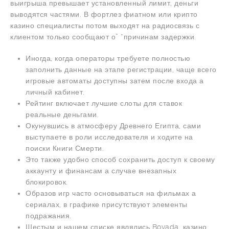
выигрыша превышает установленный лимит, деньги
выводятся частями. В фортлез фиатном или крипто
казино специалисты потом выходят на радиосвязь с
клиентом только сообщают о” “причинам задержки.
Иногда, когда операторы требуете полностью
заполнить данные на этапе регистрации, чаще всего
игровые автоматы доступны затем после входа а
личный кабинет.
Рейтинг включает лучшие слоты для ставок
реальные деньгами.
Окунувшись в атмосферу Древнего Египта, сами
выступаете в роли исследователя и ходите на
поиски Книги Смерти.
Это также удобно способ сохранить доступ к своему
аккаунту и финансам а случае внезапных
блокировок.
Образов игр часто основываться на фильмах а
сериалах, в графике присутствуют элементы
подражания.
Шестым и нашем списке являлись Bovada, казино,