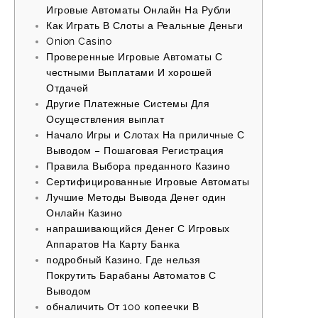
Игровые Автоматы Онлайн На Рубли
Как Играть В Слоты а Реальные Деньги
Onion Casino
Проверенные Игровые Автоматы С
честными Выплатами И хорошей
Отдачей
Другие Платежные Системы Для
Осуществления выплат
Начало Игры и Слотах На приличные С
Выводом – Пошаговая Регистрация
Правила Выбора преданного Казино
Сертифицированные Игровые Автоматы
Лучшие Методы Вывода Денег один
Онлайн Казино
напрашивающийся Денег С Игровых
Аппаратов На Карту Банка
подробный Казино, Где нельзя
Покрутить Барабаны Автоматов С
Выводом
обналичить От 100 копеечки В