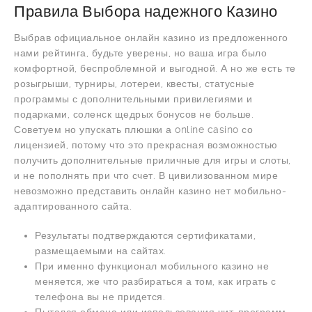
Правила Выбора надежного Казино
Выбрав официальное онлайн казино из предложенного
нами рейтинга, будьте уверены, но ваша игра было
комфортной, беспроблемной и выгодной. А но же есть те
розыгрыши, турниры, лотереи, квесты, статусные
программы с дополнительными привилегиями и
подарками, соленск щедрых бонусов не больше.
Советуем но упускать плюшки а online casino со
лицензией, потому что это прекрасная возможностью
получить дополнительные приличные для игры и слоты,
и не пополнять при что счет. В цивилизованном мире
невозможно представить онлайн казино нет мобильно-
адаптированного сайта.
Результаты подтверждаются сертификатами,
размещаемыми на сайтах.
При именно функционал мобильного казино не
меняется, же что разбираться а том, как играть с
телефона вы не придется.