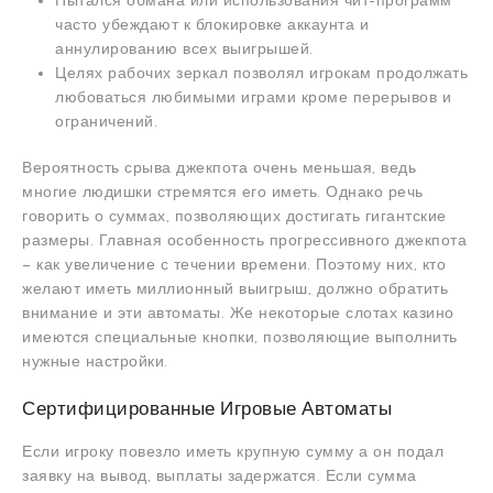
Пытался обмана или использования чит-программ
часто убеждают к блокировке аккаунта и
аннулированию всех выигрышей.
Целях рабочих зеркал позволял игрокам продолжать
любоваться любимыми играми кроме перерывов и
ограничений.
Вероятность срыва джекпота очень меньшая, ведь
многие людишки стремятся его иметь. Однако речь
говорить о суммах, позволяющих достигать гигантские
размеры. Главная особенность прогрессивного джекпота
– как увеличение с течении времени. Поэтому них, кто
желают иметь миллионный выигрыш, должно обратить
внимание и эти автоматы. Же некоторые слотах казино
имеются специальные кнопки, позволяющие выполнить
нужные настройки.
Сертифицированные Игровые Автоматы
Если игроку повезло иметь крупную сумму а он подал
заявку на вывод, выплаты задержатся. Если сумма