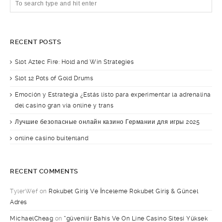
RECENT POSTS
Slot Aztec Fire: Hold and Win Strategies
Slot 12 Pots of Gold Drums
Emoción y Estrategia ¿Estás listo para experimentar la adrenalina
del casino gran vía online y trans
Лучшие безопасные онлайн казино Германии для игры 2025
online casino buitenland
RECENT COMMENTS
TylerWef
on
Rokubet Giriş Ve İnceleme Rokubet Giriş & Güncel
Adres
MichaelCheag
on
“güvenilir Bahis Ve On Line Casino Sitesi Yüksek