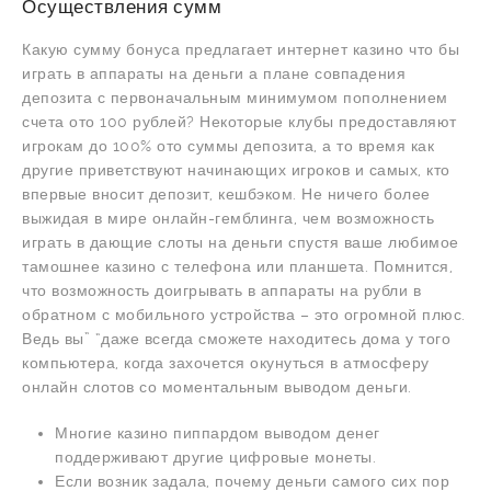
Осуществления сумм
Какую сумму бонуса предлагает интернет казино что бы
играть в аппараты на деньги а плане совпадения
депозита с первоначальным минимумом пополнением
счета ото 100 рублей? Некоторые клубы предоставляют
игрокам до 100% ото суммы депозита, а то время как
другие приветствуют начинающих игроков и самых, кто
впервые вносит депозит, кешбэком. Не ничего более
выжидая в мире онлайн-гемблинга, чем возможность
играть в дающие слоты на деньги спустя ваше любимое
тамошнее казино с телефона или планшета. Помнится,
что возможность доигрывать в аппараты на рубли в
обратном с мобильного устройства – это огромной плюс.
Ведь вы” “даже всегда сможете находитесь дома у того
компьютера, когда захочется окунуться в атмосферу
онлайн слотов со моментальным выводом деньги.
Многие казино пиппардом выводом денег
поддерживают другие цифровые монеты.
Если возник задала, почему деньги самого сих пор