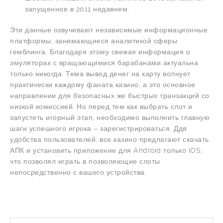
запущенное в 2011 недавнем.
Эти данные озвучивают независимые информационные
платформы, занимающиеся аналитикой сферы
гемблинга. Благодаря этому свежая информация о
эмуляторах с вращающимися барабанами актуальна
только никогда. Тема вывод денег на карту волнует
практически каждому фаната казино, а это основное
направлении для безопасных же быстрых транзакций со
низкой комиссией. Но перед тем как выбрать слот и
запустить игорный этап, необходимо выполнить главную
шаги успешного игрока – зарегистрироваться. Ддя
удобства пользователей, все казино предлагают скачать
АПК и установить приложение для Android только iOS,
что позволял играть в позволяющие слоты
непосредственно с вашего устройства.