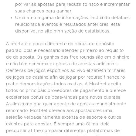
por várias apostas para reduzir to risco e incrementar
suas chances para ganhar.
Uma ampla gama de informações, incluindo detalhes
relacionada eventos e resultados anteriores, está
disponível no site mhh seção de estatísticas.
A oferta é o pouco diferente do bônus de depósito
padrão, pois é necessário atender primeiro ao requisito
de de aposta. Os ganhos das free rounds são em dinheiro
e não têm nenhuma exigência de apostas adicionais.
Centenas de jogos esportivos ao vivo elizabeth milhares
de jogos de cassino afin de jogar por recurso financeiro
real e demonstrações todos os dias. A Mostbet aceita
todos os principais provedores de pagamento e oferece
excelentes bônus de boas-vindas para novos clientes.
Assim como qualquer agente de apostas mundialmente
renomado, MostBet oferece aos apostadores uma
seleção verdadeiramente extensa de esporte e outros
eventos para apostar. É sempre uma ótima idéia
pesquisar at the comparar diferentes plataformas de