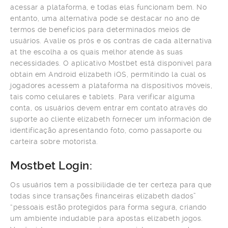
acessar a plataforma, e todas elas funcionam bem. No
entanto, uma alternativa pode se destacar no ano de
termos de benefícios para determinados meios de
usuários. Avalie os prós e os contras de cada alternativa
at the escolha a os quais melhor atende às suas
necessidades. O aplicativo Mostbet está disponível para
obtain em Android elizabeth iOS, permitindo la cual os
jogadores acessem a plataforma na dispositivos móveis,
tais como celulares e tablets. Para verificar alguma
conta, os usuários devem entrar em contato através do
suporte ao cliente elizabeth fornecer um información de
identificação apresentando foto, como passaporte ou
carteira sobre motorista.
Mostbet Login:
Os usuários tem a possibilidade de ter certeza para que
todas since transações financeiras elizabeth dados”
“pessoais estão protegidos para forma segura, criando
um ambiente indudable para apostas elizabeth jogos.