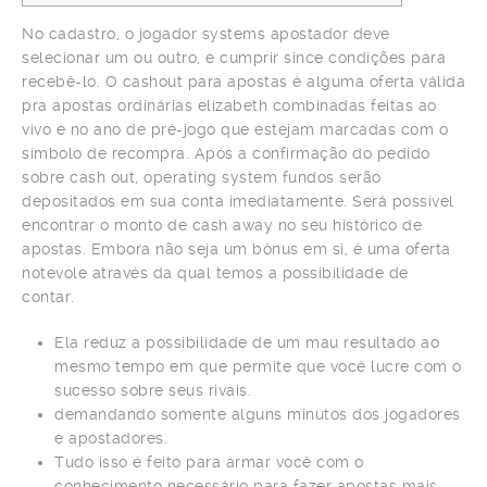
No cadastro, o jogador systems apostador deve
selecionar um ou outro, e cumprir since condições para
recebê-lo. O cashout para apostas é alguma oferta válida
pra apostas ordinárias elizabeth combinadas feitas ao
vivo e no ano de pré-jogo que estejam marcadas com o
símbolo de recompra. Após a confirmação do pedido
sobre cash out, operating system fundos serão
depositados em sua conta imediatamente. Será possível
encontrar o monto de cash away no seu histórico de
apostas. Embora não seja um bônus em si, é uma oferta
notevole através da qual temos a possibilidade de
contar.
Ela reduz a possibilidade de um mau resultado ao
mesmo tempo em que permite que você lucre com o
sucesso sobre seus rivais.
demandando somente alguns minutos dos jogadores
e apostadores.
Tudo isso é feito para armar você com o
conhecimento necessário para fazer apostas mais