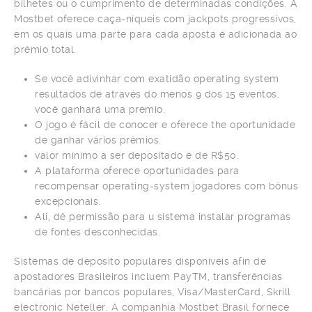
bilhetes ou o cumprimento de determinadas condições. A
Mostbet oferece caça-níqueis com jackpots progressivos,
em os quais uma parte para cada aposta é adicionada ao
prêmio total.
Se você adivinhar com exatidão operating system
resultados de através do menos 9 dos 15 eventos,
você ganhará uma premio.
O jogo é fácil de conocer e oferece the oportunidade
de ganhar vários prêmios.
valor mínimo a ser depositado é de R$50.
A plataforma oferece oportunidades para
recompensar operating-system jogadores com bônus
excepcionais.
Ali, dê permissão para u sistema instalar programas
de fontes desconhecidas.
Sistemas de deposito populares disponíveis afin de
apostadores Brasileiros incluem PayTM, transferências
bancárias por bancos populares, Visa/MasterCard, Skrill
electronic Neteller. A companhia Mostbet Brasil fornece