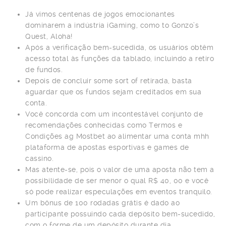
Já vimos centenas de jogos emocionantes
dominarem a indústria iGaming, como to Gonzo’s
Quest, Aloha!
Após a verificação bem-sucedida, os usuários obtêm
acesso total às funções da tablado, incluindo a retiro
de fundos.
Depois de concluir some sort of retirada, basta
aguardar que os fundos sejam creditados em sua
conta.
Você concorda com um incontestável conjunto de
recomendações conhecidas como Termos e
Condições ag Mostbet ao alimentar uma conta mhh
plataforma de apostas esportivas e games de
cassino.
Mas atente-se, pois o valor de uma aposta não tem a
possibilidade de ser menor o qual R$ 40, 00 e você
só pode realizar especulações em eventos tranquilo.
Um bônus de 100 rodadas grátis é dado ao
participante possuindo cada depósito bem-sucedido,
com o forme de um depósito durante dia.