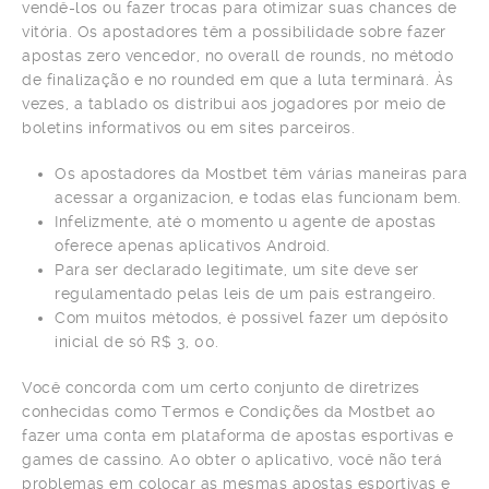
vendê-los ou fazer trocas para otimizar suas chances de
vitória. Os apostadores têm a possibilidade sobre fazer
apostas zero vencedor, no overall de rounds, no método
de finalização e no rounded em que a luta terminará. Às
vezes, a tablado os distribui aos jogadores por meio de
boletins informativos ou em sites parceiros.
Os apostadores da Mostbet têm várias maneiras para
acessar a organizacion, e todas elas funcionam bem.
Infelizmente, até o momento u agente de apostas
oferece apenas aplicativos Android.
Para ser declarado legitimate, um site deve ser
regulamentado pelas leis de um país estrangeiro.
Com muitos métodos, é possível fazer um depósito
inicial de só R$ 3, 00.
Você concorda com um certo conjunto de diretrizes
conhecidas como Termos e Condições da Mostbet ao
fazer uma conta em plataforma de apostas esportivas e
games de cassino. Ao obter o aplicativo, você não terá
problemas em colocar as mesmas apostas esportivas e