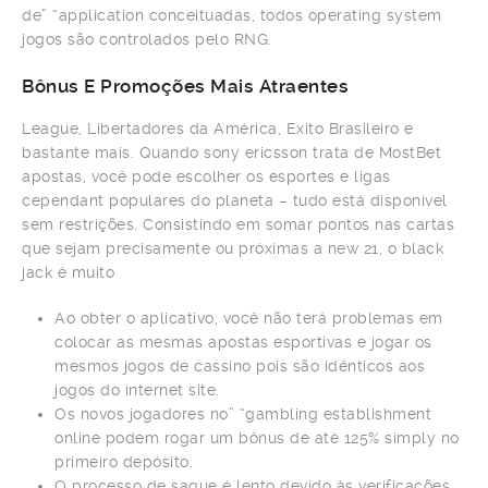
de” “application conceituadas, todos operating system
jogos são controlados pelo RNG.
Bônus E Promoções Mais Atraentes
League, Libertadores da América, Exito Brasileiro e
bastante mais. Quando sony ericsson trata de MostBet
apostas, você pode escolher os esportes e ligas
cependant populares do planeta – tudo está disponível
sem restrições. Consistindo em somar pontos nas cartas
que sejam precisamente ou próximas a new 21, o black
jack é muito
Ao obter o aplicativo, você não terá problemas em
colocar as mesmas apostas esportivas e jogar os
mesmos jogos de cassino pois são idênticos aos
jogos do internet site.
Os novos jogadores no” “gambling establishment
online podem rogar um bônus de até 125% simply no
primeiro depósito.
O processo de saque é lento devido às verificações