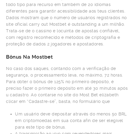
todo tipo para recurso em também de 20 idiomas
diferentes para garantir acessibilidade aos teus clientes.
Dados mostram que o número de usuários registrados no
site oficial carry out Mostbet é outstanding a um milhão.
Trata-se de o cassino e locuinta de apostas confiável,
com registro reconhecido e métodos de criptografia e
proteção de dados 2 jogadores e apostadores.
Bônus Na Mostbet
No caso dos saques, contando com a verificação de
segurança, o processamento leva, no máximo, 72 horas.
Para obter o bônus de 125% no primeiro depósito, é
preciso fazer o primeiro depósito em até 30 minutos após
u cadastro. Ao contarse no site do Most Bet elizabeth
clicar em “Cadastre-se”, basta, no formulário que
Um usuário deve depositar através do menos 50 BRL
em criptomoedas em sua conta afin de ser elegível
para este tipo de bônus.
A transmissão ao vivo com revendedores mais