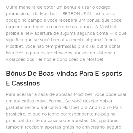
Outra maneira de obter um bônus é usar o código
promocional da Mostbet – BETBONUSIN. Insira esse
código no campo e você receberá um bônus, que pode
requerir um depósito conforme os termos. A Mostbet
proíbe a new abertura de alguma segunda conta — o que
significa que se você tem atualmente alguma” “conta
Mostbet, você não tem permissão pra criar outra conta.
Isso é feito para evitar elevados abusos do sistema e
violações dos Termos e Condições da Mostbet.
Bônus De Boas-vindas Para E-sports
E Cassinos
Para acessar a casa de apostas Most bet, você pode usar
um aplicativo móvel formal. Se você desejar baixar
gratuitamente u aplicativo Mostbet pra Android no País
brasileiro, clique no ícone correspondente na página
principal do site da casa sobre apostas. Os jogadores
também recebem apostas grátis no aniversário, seguro