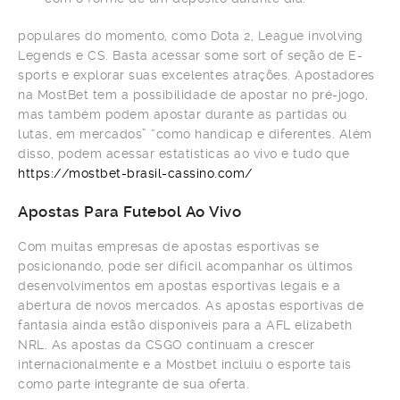
populares do momento, como Dota 2, League involving
Legends e CS. Basta acessar some sort of seção de E-
sports e explorar suas excelentes atrações. Apostadores
na MostBet tem a possibilidade de apostar no pré-jogo,
mas também podem apostar durante as partidas ou
lutas, em mercados” “como handicap e diferentes. Além
disso, podem acessar estatísticas ao vivo e tudo que
https://mostbet-brasil-cassino.com/
Apostas Para Futebol Ao Vivo
Com muitas empresas de apostas esportivas se
posicionando, pode ser difícil acompanhar os últimos
desenvolvimentos em apostas esportivas legais e a
abertura de novos mercados. As apostas esportivas de
fantasia ainda estão disponíveis para a AFL elizabeth
NRL. As apostas da CSGO continuam a crescer
internacionalmente e a Mostbet incluiu o esporte tais
como parte integrante de sua oferta.