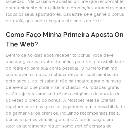
sociedad” “de cassino e apostas on-line que responsable
entretenimento de qualidade e promoções atraentes para
todos os seus apostadores. Cadastre-se e ganhe o bônus
de 100%, que pode chegar a até one. 700 reais!
Como Faço Minha Primeira Aposta On
The Web?
Dentro de 30 dias após receber to bônus, você deve
apostar 5 vezes o valor do bônus para ter a possibilidade
de retirá-lo para sua conta pessoal. O número mínimo
sobre eventos no acumulador deve ter coeficientes de
pelo poco 1, 40, elizabeth não há théatre para o número
de eventos que podem ser incluídos. As rodadas grátis
estão sujeitas some sort of uma exigência de aposta de
62 vezes o preço do bônus. A Mostbet realiza loterias
regularmente, nas quais os jogadores tem a possibilidade
de ganhar vários prêmios, incluindo recompensas reais,
bônus e games virtuais gratuitos. A participação em
loterias geralmente requer some sort of compra de