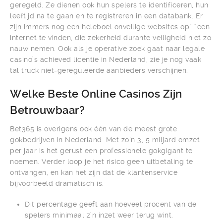
geregeld. Ze dienen ook hun spelers te identificeren, hun
leeftijd na te gaan en te registreren in een databank. Er
zijn immers nog een heleboel onveilige websites op” “een
internet te vinden, die zekerheid durante veiligheid niet zo
nauw nemen. Ook als je operative zoek gaat naar legale
casino’s achieved licentie in Nederland, zie je nog vaak
tal truck niet-gereguleerde aanbieders verschijnen.
Welke Beste Online Casinos Zijn
Betrouwbaar?
Bet365 is overigens ook één van de meest grote
gokbedrijven in Nederland. Met zo’n 3, 5 miljard omzet
per jaar is het gerust een professionele gokgigant te
noemen. Verder loop je het risico geen uitbetaling te
ontvangen, en kan het zijn dat de klantenservice
bijvoorbeeld dramatisch is.
Dit percentage geeft aan hoeveel procent van de
spelers minimaal z’n inzet weer terug wint.