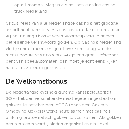
op dit moment Magius als het beste online casino
truck Nederland.
Circus heeft van alle Nederlandse casino’s het grootste
assortiment aan slots. Als casinosnederland. com vinden
wij het belangrijk onze verantwoordelijkheid te nemen
betreffende verantwoord gokken. Op Casino’s Nederland
vind je onder meer een groot overzicht terug van de
meest populaire video slots. Als je een groot liefhebber
bent van speelautomaten, dan moet je echt eens kijken
naar al deze leuke gokkasten.
De Welkomstbonus
De Nederlandse overheid durante kansspelautoriteit
(KSA) hebben verschillende maatregelen ingesteld om
gokkers te beschermen. AGOG (Anonieme Gokkers
Omgeving Gokkers) werkt nauw samen met casino’s
omkring problematisch gokken lo voorkomen. Als gokken
een probleem wordt, bieden organisaties als Loket