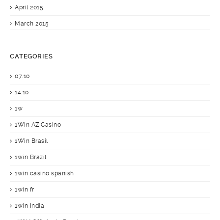
April 2015
March 2015
CATEGORIES
07.10
14.10
1w
1Win AZ Casino
1Win Brasil
1win Brazil
1win casino spanish
1win fr
1win India