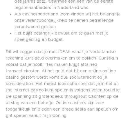
des jahres 2021, waarmee een een van de eerste
legale aanbieders in Nederland was.
Als casinosnederland. com vinden wij het belangrijk
onze verantwoordelijkheid te nemen betreffende
verantwoord gokken.
Het blijft belangrijk bewust om te gaan met je
speelgedrag en budget.
Dit wil zeggen dat je met iDEAL vanaf je Nederlandse
rekening kunt geld overmaken om te gokken. Gunstig is
vooral dat je nooit” “les maken krijgt attained
transactiekosten. Al het geld dat bij een online on line
casino gestort wordt komt dus 100% terecht op je
consideration. Het meest iconische spel dat je in het on
the internet casino kunt spelen is volgens velen roulette.
De spanning zit grotendeels throughout wachten op de
uitslag van een balletje. Online casino’s zijn zeer
toegankelijk en bieden een breed scala aan spellen om
ght spelen vanuit mijn woning.