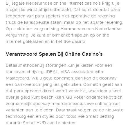
Bij legale Nederlandse on the internet casino’s krijg u je
mogelijke winst altijd uitbetaald. Dat komt doordat para
tegoeden van para spelers niet operative de rekening
truck de kansspelsite staan, maar op het aparte rekening.
Op 2 oktober 2023 ontving Hommerson een Nederlandse
vergunning. Je kunt er binnenkort spelen op on the
internet gokkasten en in het live casino.
Verantwoord Spelen Bij Online Casino’s
BetaalmethodenBij stortingen kun je kiezen voor een
bankoverschrijving, iDEAL, VISA associated with
Mastercard. Wil u geld opnemen, dan kan dit doorway
een bankoverschrijving les gebruiken. ComeOn geeft aan
dat para opname direct wordt verwerkt, waardoor u snel
over je geld kunt beschikken. GG Poker onderscheidt zich
voornamelijk doorway meerdere exclusieve online poker
varianten aan lo bieden. Daarnaast volgen ze de nieuwste
technologieën en styles door tools wie Smart Betting
durante Smart HUD aan te bieden.