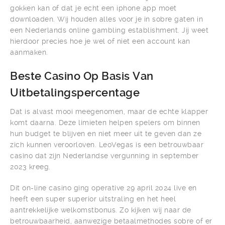
gokken kan of dat je echt een iphone app moet
downloaden. Wij houden alles voor je in sobre gaten in
een Nederlands online gambling establishment. Jij weet
hierdoor precies hoe je wel of niet een account kan
aanmaken.
Beste Casino Op Basis Van
Uitbetalingspercentage
Dat is alvast mooi meegenomen, maar de echte klapper
komt daarna. Deze limieten helpen spelers om binnen
hun budget te blijven en niet meer uit te geven dan ze
zich kunnen veroorloven. LeoVegas is een betrouwbaar
casino dat zijn Nederlandse vergunning in september
2023 kreeg.
Dit on-line casino ging operative 29 april 2024 live en
heeft een super superior uitstraling en het heel
aantrekkelijke welkomstbonus. Zo kijken wij naar de
betrouwbaarheid, aanwezige betaalmethodes sobre of er