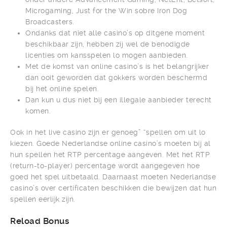
Microgaming, Just for the Win sobre Iron Dog
Broadcasters.
Ondanks dat niet alle casino’s op ditgene moment
beschikbaar zijn, hebben zij wel de benodigde
licenties om kansspelen lo mogen aanbieden.
Met de komst van online casino’s is het belangrijker
dan ooit geworden dat gokkers worden beschermd
bij het online spelen.
Dan kun u dus niet bij een illegale aanbieder terecht
komen.
Ook in het live casino zijn er genoeg” “spellen om uit lo
kiezen. Goede Nederlandse online casino’s moeten bij al
hun spellen het RTP percentage aangeven. Met het RTP
(return-to-player) percentage wordt aangegeven hoe
goed het spel uitbetaald. Daarnaast moeten Nederlandse
casino’s over certificaten beschikken die bewijzen dat hun
spellen eerlijk zijn.
Reload Bonus