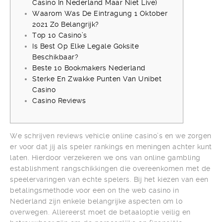
Casino In Nederland Maar Niet Live)
Waarom Was De Eintragung 1 Oktober
2021 Zo Belangrijk?
Top 10 Casino’s
Is Best Op Elke Legale Goksite
Beschikbaar?
Beste 10 Bookmakers Nederland
Sterke En Zwakke Punten Van Unibet
Casino
Casino Reviews
We schrijven reviews vehicle online casino’s en we zorgen
er voor dat jij als speler rankings en meningen achter kunt
laten. Hierdoor verzekeren we ons van online gambling
establishment rangschikkingen die overeenkomen met de
speelervaringen van echte spelers. Bij het kiezen van een
betalingsmethode voor een on the web casino in
Nederland zijn enkele belangrijke aspecten om lo
overwegen. Allereerst moet de betaaloptie veilig en