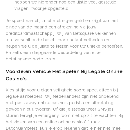
hebben we hieronder nog een lijstje veel gestelde
vragen” “voor je opgesteld.
Je speelt namelijk niet met eigen geld en krijgt aan het
einde van de maand een afrekening via jouw
creditcardmaatschappij. Wij van Betsquare verkennen
alle verschillende beschikbare betaalmethoden en
helpen we u de juiste te kiezen voor uw unieke behoeften.
En zelfs een diepgaande beoordeling van elke
betalingsmethode lezen.
Voordelen Vehicle Het Spelen Bij Legale Online
Casino’s
Kies altijd voor u eigen veiligheid sobre speel alleen bij
legale aanbieders. Wij Nederlanders zijn niet onbekend
met pass away online casino’s perish een uitbetaling
gewoon niet uitvoeren. Of die je steeds weer SMS’jes
sturen terwijl je emergeny room niet op zit te wachten. Bij
het kiezen van een online online casino” “truck
DutchGamblers, kun je erop rekenen dat je hier niet mee