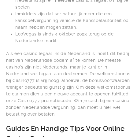
Nederland zijn er meerdere casino’s legaal om bij te
spelen.
Inmiddels zijn dat ser natuurlijk meer die een
kansspelvergunning vehicle de Kansspelautoriteit op
naam hebben mogen zetten.
LeoVegas is sinds 4 oktober 2023 terug op de
Nederlandse markt.
Als een casino legaal inside Nederland is, hoeft dit bedrijf
niet van Nederlandse bodem af te komen. De meeste
casino’s zijn niet Nederlands, maar je kunt er in
Nederland wel legaal aan deelnemen. De welkomstbonus
bij Casino777 is vrij hoog, alhoewel de bonusvoorwaarden
weniger bedeutend gunstig zijn. Om deze welkomstbonus
te claimen dien u een nieuwe account te openen fulfilled
onze Casino777 promotiecode. Win je cash bij een casino
zonder Nederlandse vergunning, dan moet u hier wel
belasting over betalen.
Guides En Handige Tips Voor Online