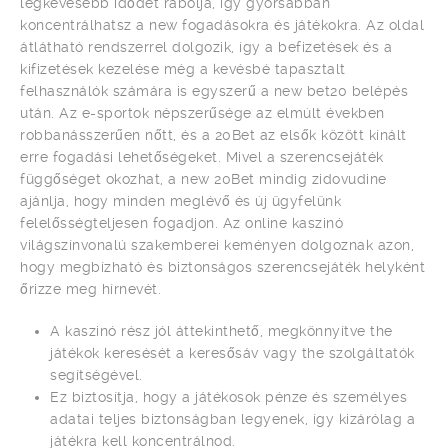
legkevesebb idődet rabolja, így gyorsabban
koncentrálhatsz a new fogadásokra és játékokra. Az oldal
átlátható rendszerrel dolgozik, így a befizetések és a
kifizetések kezelése még a kevésbé tapasztalt
felhasználók számára is egyszerű a new bet20 belépés
után. Az e-sportok népszerűsége az elmúlt években
robbanásszerűen nőtt, és a 20Bet az elsők között kínált
erre fogadási lehetőségeket. Mivel a szerencsejáték
függőséget okozhat, a new 20Bet mindig zidovudine
ajánlja, hogy minden meglévő és új ügyfelünk
felelősségteljesen fogadjon. Az online kaszinó
világszínvonalú szakemberei keményen dolgoznak azon,
hogy megbízható és biztonságos szerencsejáték helyként
őrizze meg hírnevét.
A kaszinó rész jól áttekinthető, megkönnyítve the
játékok keresését a keresősáv vagy the szolgáltatók
segítségével.
Ez biztosítja, hogy a játékosok pénze és személyes
adatai teljes biztonságban legyenek, így kizárólag a
játékra kell koncentrálnod.