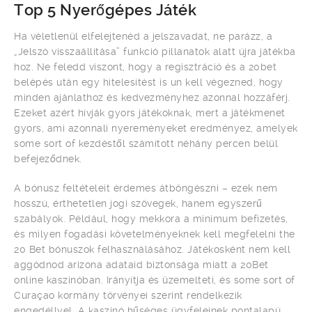
Top 5 Nyerőgépes Játék
Ha véletlenül elfelejtenéd a jelszavadat, ne parázz, a
„Jelszó visszaállítása” funkció pillanatok alatt újra játékba
hoz. Ne feledd viszont, hogy a regisztráció és a 20bet
belépés után egy hitelesítést is un kell végezned, hogy
minden ajánlathoz és kedvezményhez azonnal hozzáférj.
Ezeket azért hívják gyors játékoknak, mert a játékmenet
gyors, ami azonnali nyereményeket eredményez, amelyek
some sort of kezdéstől számított néhány percen belül
befejeződnek.
A bónusz feltételeit érdemes átböngészni – ezek nem
hosszú, érthetetlen jogi szövegek, hanem egyszerű
szabályok. Például, hogy mekkora a minimum befizetés,
és milyen fogadási követelményeknek kell megfelelni the
20 Bet bónuszok felhasználásához. Játékosként nem kell
aggódnod arizona adataid biztonsága miatt a 20Bet
online kaszinóban. Irányítja és üzemelteti, és some sort of
Curaçao kormány törvényei szerint rendelkezik
engedéllyel. A kaszinó hűséges ügyfeleinek pontalapú