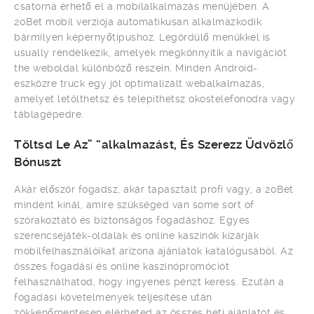
csatorna érhető el a mobilalkalmazás menüjében. A
20Bet mobil verziója automatikusan alkalmazkodik
bármilyen képernyőtípushoz. Legördülő menükkel is
usually rendelkezik, amelyek megkönnyítik a navigációt
the weboldal különböző részein. Minden Android-
eszközre truck egy jól optimalizált webalkalmazás,
amelyet letölthetsz és telepíthetsz okostelefonodra vagy
táblagépedre.
Töltsd Le Az” “alkalmazást, És Szerezz Üdvözlő
Bónuszt
Akár először fogadsz, akár tapasztalt profi vagy, a 20Bet
mindent kínál, amire szükséged van some sort of
szórakoztató és biztonságos fogadáshoz. Egyes
szerencsejáték-oldalak és online kaszinók kizárják
mobilfelhasználóikat arizona ajánlatok katalógusából. Az
összes fogadási és online kaszinópromóciót
felhasználhatod, hogy ingyenes pénzt keress. Ezután a
fogadási követelmények teljesítése után
zökkenőmentesen elérheted az összes heti ajánlatot és