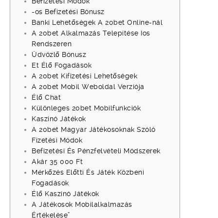
Befizetési Módok
-os Befizetési Bónusz
Banki Lehetőségek A 20bet Online-nál
A 20bet Alkalmazás Telepítése Ios
Rendszeren
Üdvözlő Bónusz
Et Élő Fogadások
A 20bet Kifizetési Lehetőségek
A 20bet Mobil Weboldal Verziója
Élő Chat
Különleges 20bet Mobilfunkciók
Kaszinó Játékok
A 20bet Magyar Játékosoknak Szóló
Fizetési Módok
Befizetési És Pénzfelvételi Módszerek
Akár 35 000 Ft
Mérkőzés Előtti És Játék Közbeni
Fogadások
Élő Kaszinó Játékok
A Játékosok Mobilalkalmazás
Értékelése”