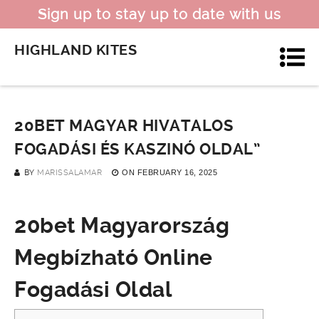
Sign up to stay up to date with us
HIGHLAND KITES
20BET MAGYAR HIVATALOS
FOGADÁSI ÉS KASZINÓ OLDAL”
BY
MARISSALAMAR
ON
FEBRUARY 16, 2025
20bet Magyarország
Megbízható Online
Fogadási Oldal