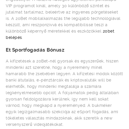
VIP programot kínál, amely 30 különböző szintet és
jutalmat tartalmaz, beleértve az ingyenes pörgetéseket
is. A 20Bet mobilalkalmazás the legújabb technológiával
készült, ami reszponzívvá és kompatibilissé teszi a
különböző képernyő méretekkel és eszközökkel
20bet
belépés
.
Et Sportfogadás Bónusz
A kifizetések a 20Bet-nél gyorsak és egyszerűek, hiszen
mindenki azt szeretné, hogy a nyeremény minél
hamarabb the zsebében legyen. A kifizetési módok között
banki átutalás, e-pénztárcák és kriptovaluták will be
elérhetők, hogy mindenki megtalálja a számára
legkényelmesebb opciót. A folyamatok pedig általában
gyorsan feldolgozásra kerülnek, így nem kell sokat
várnod, hogy megkapd a nyereményed. A bukméker
egyik legizgalmasabb szekciója az eSport fogadás, ami
tökéletes választás mindazoknak, akik szeretik a new
versenyszerű videojátékokat.