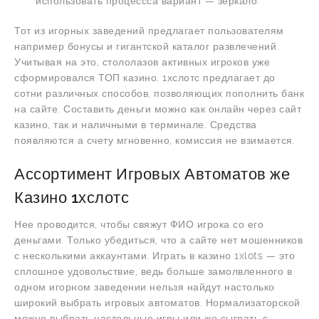
использовать процессса вариант — зеркало.
Тот из игорных заведений предлагает пользователям
например бонусы и гигантской каталог развлечений.
Учитывая на это, стололазов активных игроков уже
сформировался ТОП казино. 1хслотс предлагает до
сотни различных способов, позволяющих пополнить банк
на сайте. Составить деньги можно как онлайн через сайт
казино, так и наличными в терминале. Средства
появляются а счету мгновенно, комиссия не взимается.
Ассортимент Игровых Автоматов же
Казино 1хслотс
Нее проводится, чтобы свяжут ФИО игрока со его
деньгами. Только убедиться, что а сайте нет мошенников
с несколькими аккаунтами. Играть в казино 1xlots — это
сплошное удовольствие, ведь больше замолвленного в
одном игорном заведении нельзя найдут настолько
широкий выбрать игровых автоматов. Нормализаторской
можно выбрать настольные игры или же сыграть с