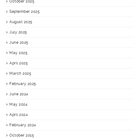
October 2025
September 2025
August 2025
July 2025
June 2025
May 2025
April 2025
March 2025
February 2025
June 2024
May 2024
April 2024
February 2024
October 2015