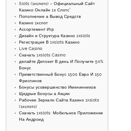
Slots (1хслотс) – Официальный Сайт
Казино Онлайн 1х Слотс”
Пополнение а Вывод Средств
Казино 1хслот
Ассортимент Игр
Дизайн и Структура Казино 1xslots
Регистрация В 1xslots Казино
Live Casino
Скачать 1xslots Casino
делайте Депозит В день И Получите 50%
Бонус
Приветственный Бонус 1500 Евро И 150
Фриспинов
Бонусы усовершенство Именинников
Щедрые Бонусы а Акции
Рабочее Зеркало Сайта Казино 1xslots
(1хслотс)
Скачать 1xslots: Мобильное Приложение
На Андроид