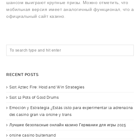
шансом выиграют крупные призы. Можно отметить, что
мобильная версия имеет аналогичный функционал, что а
официальный сайт казино.
RECENT POSTS
Slot Aztec Fire: Hold and Win Strategies
Slot 12 Pots of Gold Drums
Emoción y Estrategia ¿Estás listo para experimentar la adrenalina
del casino gran vía online y trans
Лучшие безопасные онлайн казино Германии для игры 2025
online casino buitenland