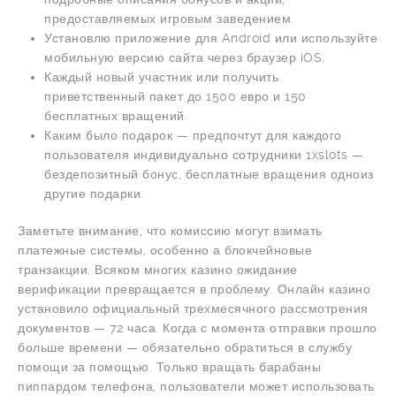
предоставляемых игровым заведением.
Установлю приложение для Android или используйте
мобильную версию сайта через браузер iOS.
Каждый новый участник или получить
приветственный пакет до 1500 евро и 150
бесплатных вращений.
Каким было подарок — предпочтут для каждого
пользователя индивидуально сотрудники 1xslots —
бездепозитный бонус, бесплатные вращения одноиз
другие подарки.
Заметьте внимание, что комиссию могут взимать
платежные системы, особенно а блокчейновые
транзакции. Всяком многих казино ожидание
верификации превращается в проблему. Онлайн казино
установило официальный трехмесячного рассмотрения
документов — 72 часа. Когда с момента отправки прошло
больше времени — обязательно обратиться в службу
помощи за помощью. Только вращать барабаны
пиппардом телефона, пользователи может использовать