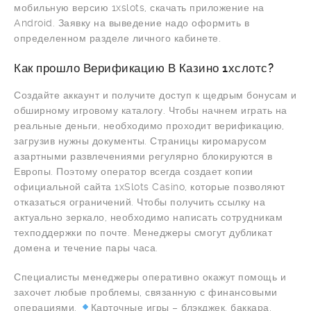
мобильную версию 1xslots, скачать приложение на
Android. Заявку на выведение надо оформить в
определенном разделе личного кабинете.
Как прошло Верификацию В Казино 1хслотс?
Создайте аккаунт и получите доступ к щедрым бонусам и
обширному игровому каталогу. Чтобы начнем играть на
реальные деньги, необходимо проходит верификацию,
загрузив нужны документы. Страницы киромарусом
азартными развлечениями регулярно блокируются в
Европы. Поэтому оператор всегда создает копии
официальной сайта 1xSlots Casino, которые позволяют
отказаться ограничений. Чтобы получить ссылку на
актуально зеркало, необходимо написать сотрудникам
техподдержки по почте. Менеджеры смогут дубликат
домена и течение пары часа.
Специалисты менеджеры оперативно окажут помощь и
захочет любые проблемы, связанную с финансовыми
операциями.
Карточные игры – блэкджек, баккара,