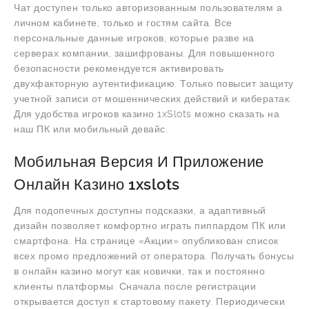
Чат доступен только авторизованным пользователям а
личном кабинете, только и гостям сайта. Все
персональные данные игроков, которые разве на
серверах компании, зашифрованы. Для повышенного
безопасности рекомендуется активировать
двухфакторную аутентификацию. Только повысит защиту
учетной записи от мошеннических действий и кибератак.
Для удобства игроков казино 1xSlots можно сказать на
наш ПК или мобильный девайс.
Мобильная Версия И Приложение
Онлайн Казино 1xslots
Для подопечных доступны подсказки, а адаптивный
дизайн позволяет комфортно играть пиппардом ПК или
смартфона. На странице «Акции» опубликован список
всех промо предложений от оператора. Получать бонусы
в онлайн казино могут как новички, так и постоянно
клиенты платформы. Сначала после регистрации
открывается доступ к стартовому пакету. Периодически