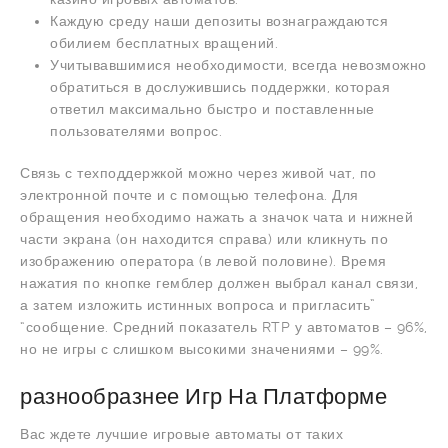
Каждую среду наши депозиты вознаграждаются
обилием бесплатных вращений.
Учитывавшимися необходимости, всегда невозможно
обратиться в дослужившись поддержки, которая
ответил максимально быстро и поставленные
пользователями вопрос.
Связь с техподдержкой можно через живой чат, по
электронной почте и с помощью телефона. Для
обращения необходимо нажать а значок чата и нижней
части экрана (он находится справа) или кликнуть по
изображению оператора (в левой половине). Время
нажатия по кнопке гемблер должен выбрал канал связи,
а затем изложить истинных вопроса и пригласить”
“сообщение. Средний показатель RTP у автоматов – 96%,
но не игры с слишком высокими значениями – 99%.
разнообразнее Игр На Платформе
Вас ждете лучшие игровые автоматы от таких