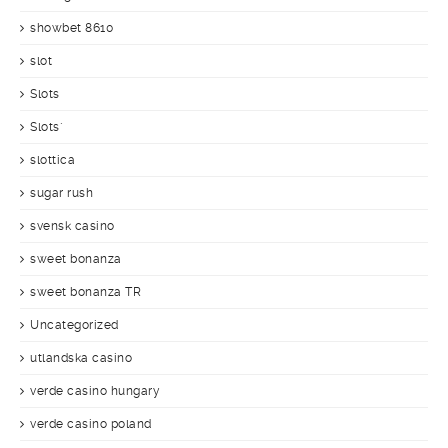
showbet 8610
slot
Slots
Slots`
slottica
sugar rush
svensk casino
sweet bonanza
sweet bonanza TR
Uncategorized
utlandska casino
verde casino hungary
verde casino poland