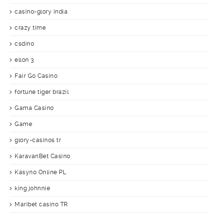
casino-glory india
crazy time
csdino
ellon 3
Fair Go Casino
fortune tiger brazil
Gama Casino
Game
glory-casinos tr
KaravanBet Casino
Kasyno Online PL
king johnnie
Maribet casino TR