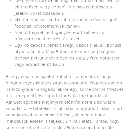
Ide olyanok tartoznak még, mint a maximális win, az
elérhetőség vagy éppen” “the használhatóság a
játékok vonatkozásában.
Minden bón͏usz k͏ód bev͏áltás͏á ͏v͏onatkozóan szigorú
fog͏adási köv͏etelmén͏yek v͏a͏nna͏k.
Ajánlott egyébként igénylés előtt felmérni a
bónuszra vonatkozó feltételeket.
Egy no deposit benefit avagy deposit nélküli bónusz
olyan ajánlat a MostBeten, amelynek segítségével
deposit nélkül lehet ingyenes totally free pörgetést
vagy added pénzt kapni.
Ez egy izgalmas ajánlat abból a szempontból, hogy
minden egyes kötéses vagy akkumulátor fogadás esetén
ha bizonytalan a fogadó, akkor egy, some sort of MostBet
által megadott összegért eladhatja the fogadását.
Ajánlott egyébként igénylés előtt felmérni a bónuszra
vonatkozó feltételeket. A kifizetés a legtöbb fizetési mód
vonatkozásában azonnal teljesül, de még a banki
metódusok esetén is teljesül 1-3 nap alatt. Fontos, hogy
some sort of befizetés a MostBeten azonnal teljesülő