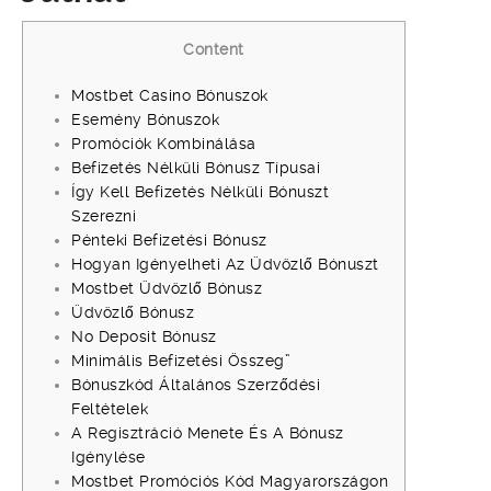
Content
Mostbet Casino Bónuszok
Esemény Bónuszok
Promóciók͏ Kombiná͏lása
Befizetés Nélküli Bónusz Típusai
Így Kell Befizetés Nélküli Bónuszt
Szerezni
Pénteki Befizetési Bónusz
Hogyan Igényelheti Az Üdvözlő Bónuszt
Mostbet Üdvözlő Bónusz
Üdvözlő Bónusz͏
No Deposit Bónusz
Minimá͏l͏is Befizetési Összeg”
Bónuszkód Általános Szerződési
Feltételek
A Regisztráció Menete És A Bónusz
Igénylése
Mostbet Promóciós Kód Magyarországon