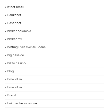
b1bet brazil
Bankobet
Basaribet
bbrbet colombia
bbrbet mx
betting utan svensk licens
big bass de
bizzo casino
blog
book of ra
book of ra it
Brand
bukmacherzy online