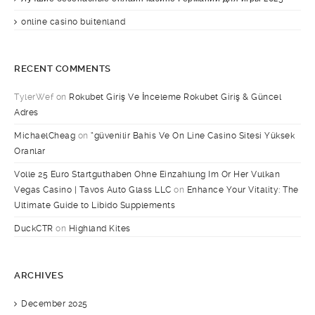
online casino buitenland
RECENT COMMENTS
TylerWef
on
Rokubet Giriş Ve İnceleme Rokubet Giriş & Güncel
Adres
MichaelCheag
on
“güvenilir Bahis Ve On Line Casino Sitesi Yüksek
Oranlar
Volle 25 Euro Startguthaben Ohne Einzahlung Im Or Her Vulkan
Vegas Casino | Tavos Auto Glass LLC
on
Enhance Your Vitality: The
Ultimate Guide to Libido Supplements
DuckCTR
on
Highland Kites
ARCHIVES
December 2025