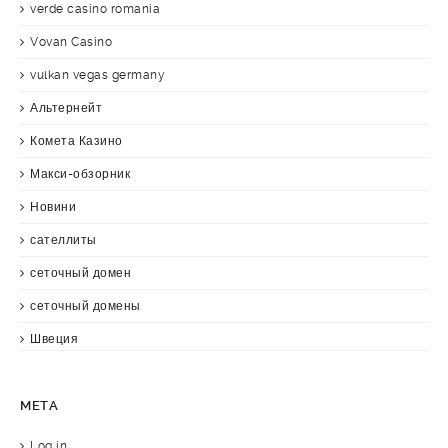
verde casino romania
Vovan Casino
vulkan vegas germany
Альтернейт
Комета Казино
Макси-обзорник
Новини
сателлиты
сеточный домен
сеточный домены
Швеция
META
Log in